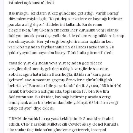
isimleri açıklansın” dedi.
Bakırlıoğlu, iktidarın 8. kez gündeme getirdiği ‘Varlık Barışı’
düzenlemesiyle ilgili, “Kayıt dışı servetlere ve kaynağı belirsiz
paralara af geliyor” ifadelerini kullandı. Bu durumu
eleştirirken, “Bu ülkenin emekçisi her kuruşunu vergi olarak
ödüyor, ancak yasa dışı yollarla elde edilen zenginliklere hesap
sorulmayacak. Her yıl vergi borçlu firmalar açıklanırken,
varlık barışından faydalananların da listesi açıklansın. 20
yıldır yayımlanmayan bu listeyi Türk halkı görmeli” dedi.
Yasa ile yurt dışından veya yurt içinden getirilecek
vergilendirilmemiş gelirlerin düşük vergilerle sisteme
sokulacağını hatırlatan Bakırlıoğlu, iktidarın “kara para
gelmez” savunmasının geçmiş örneklerle çürütüldüğünü
belirtti ve “Baronlar bile yararlandı” dedi. Ayrıca, “65 bin 400
liralık bir telefon aldığınızda, toplamda 133 bin 164 lira
ödüyorsunuz. Bu iktidar, kaynağı belirsiz paradan vergi
almayacak ama bir telefondan bile yaklaşık 68 bin lira vergi
talep ediyor” diye ekledi.
TBMM’de varlık barışı yasa teklifinin ilk 5 maddesi kabul
edildi. CHP Karabük Milletvekili Cevdet Akay, Genel Kurulda
‘Baronlar Suç Rulosu’nu gündeme getirerek, İnterpol