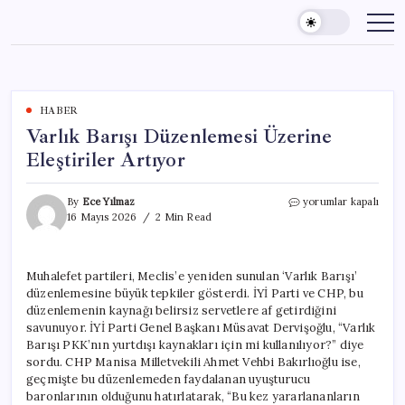
Skip
to
content
HABER
Varlık Barışı Düzenlemesi Üzerine
Eleştiriler Artıyor
Varlık
By
Ece Yılmaz
yorumlar kapalı
Barışı
16 Mayıs 2026
2 Min Read
Düzenlemesi
Üzerine
Eleştiriler
Muhalefet partileri, Meclis’e yeniden sunulan ‘Varlık Barışı’
Artıyor
düzenlemesine büyük tepkiler gösterdi. İYİ Parti ve CHP, bu
için
düzenlemenin kaynağı belirsiz servetlere af getirdiğini
savunuyor. İYİ Parti Genel Başkanı Müsavat Dervişoğlu, “Varlık
Barışı PKK’nın yurtdışı kaynakları için mi kullanılıyor?” diye
sordu. CHP Manisa Milletvekili Ahmet Vehbi Bakırlıoğlu ise,
geçmişte bu düzenlemeden faydalanan uyuşturucu
baronlarının olduğunu hatırlatarak, “Bu kez yararlananların