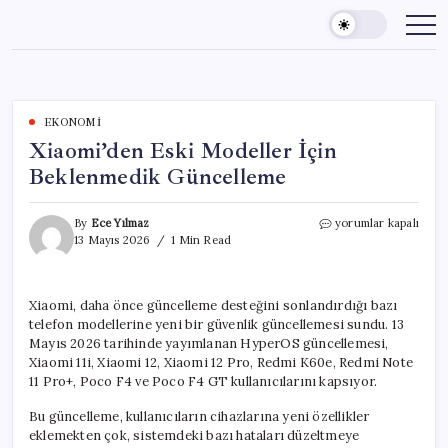
Skip
to
content
EKONOMI
Xiaomi’den Eski Modeller İçin
Beklenmedik Güncelleme
Xiaomi’den
By
Ece Yılmaz
yorumlar kapalı
Eski
13 Mayıs 2026
1 Min Read
Modeller
İçin
Beklenmedik
Xiaomi, daha önce güncelleme desteğini sonlandırdığı bazı
Güncelleme
telefon modellerine yeni bir güvenlik güncellemesi sundu. 13
için
Mayıs 2026 tarihinde yayımlanan HyperOS güncellemesi,
Xiaomi 11i, Xiaomi 12, Xiaomi 12 Pro, Redmi K60e, Redmi Note
11 Pro+, Poco F4 ve Poco F4 GT kullanıcılarını kapsıyor.
Bu güncelleme, kullanıcıların cihazlarına yeni özellikler
eklemekten çok, sistemdeki bazı hataları düzeltmeye