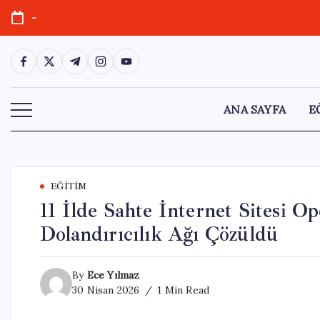
Skip
-
to
content
https://www.facebook.com/
https://twitter.com/
https://t.me/
https://www.instagram.com/
https://youtube.com/
ANA SAYFA
E
EĞITIM
11 İlde Sahte İnternet Sitesi O
Dolandırıcılık Ağı Çözüldü
By
Ece Yılmaz
30 Nisan 2026
1 Min Read