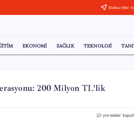
Subscribe t
ĞİTİM
EKONOMİ
SAĞLIK
TEKNOLOJİ
TANI
perasyonu: 200 Milyon TL’lik
11
yorumlar kapal
İlde
Sahte
İnternet