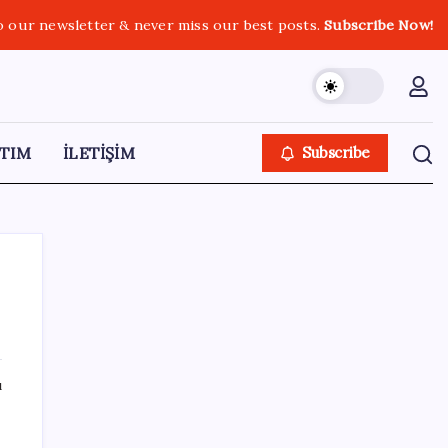
o our newsletter & never miss our best posts.
Subscribe Now!
TIM
İLETİŞİM
Subscribe
SON YAZILAR
ı
DİJİTAL ÜRÜN KALİTESİNDE YAPAY ZEKA
DÖNEMİ: kayIQ.ai, 500 BİN DOLAR TOHUM