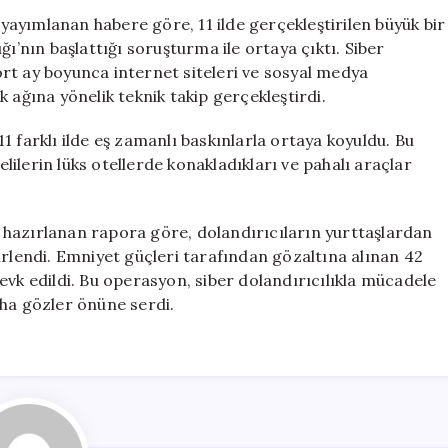
Sitesi
ayımlanan habere göre, 11 ilde gerçekleştirilen büyük bir
Operasyonu:
ğı’nın başlattığı soruşturma ile ortaya çıktı. Siber
200
rt ay boyunca internet siteleri ve sosyal medya
Milyon
 ağına yönelik teknik takip gerçekleştirdi.
TL’lik
Dolandırıcılık
 farklı ilde eş zamanlı baskınlarla ortaya koyuldu. Bu
Ağı
ilerin lüks otellerde konakladıkları ve pahalı araçlar
Çözüldü
için
 hazırlanan rapora göre, dolandırıcıların yurttaşlardan
irlendi. Emniyet güçleri tarafından gözaltına alınan 42
evk edildi. Bu operasyon, siber dolandırıcılıkla mücadele
aha gözler önüne serdi.