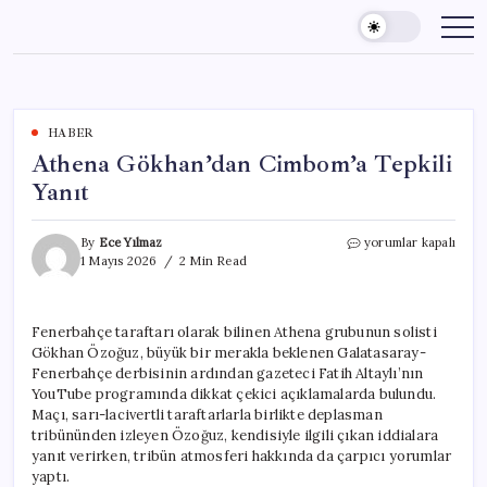
Skip
to
content
HABER
Athena Gökhan’dan Cimbom’a Tepkili
Yanıt
Athena
By
Ece Yılmaz
yorumlar kapalı
Gökhan’dan
1 Mayıs 2026
2 Min Read
Cimbom’a
Tepkili
Yanıt
Fenerbahçe taraftarı olarak bilinen Athena grubunun solisti
için
Gökhan Özoğuz, büyük bir merakla beklenen Galatasaray-
Fenerbahçe derbisinin ardından gazeteci Fatih Altaylı’nın
YouTube programında dikkat çekici açıklamalarda bulundu.
Maçı, sarı-lacivertli taraftarlarla birlikte deplasman
tribününden izleyen Özoğuz, kendisiyle ilgili çıkan iddialara
yanıt verirken, tribün atmosferi hakkında da çarpıcı yorumlar
yaptı.