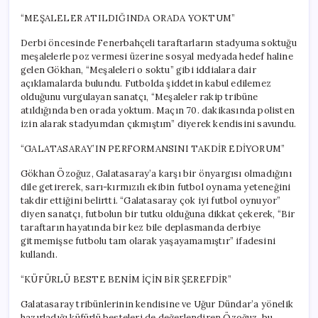
“MEŞALELER ATILDIĞINDA ORADA YOKTUM”
Derbi öncesinde Fenerbahçeli taraftarların stadyuma soktuğu
meşalelerle poz vermesi üzerine sosyal medyada hedef haline
gelen Gökhan, “Meşaleleri o soktu” gibi iddialara dair
açıklamalarda bulundu. Futbolda şiddetin kabul edilemez
olduğunu vurgulayan sanatçı, “Meşaleler rakip tribüne
atıldığında ben orada yoktum. Maçın 70. dakikasında polisten
izin alarak stadyumdan çıkmıştım” diyerek kendisini savundu.
“GALATASARAY’IN PERFORMANSINI TAKDİR EDİYORUM”
Gökhan Özoğuz, Galatasaray’a karşı bir önyargısı olmadığını
dile getirerek, sarı-kırmızılı ekibin futbol oynama yeteneğini
takdir ettiğini belirtti. “Galatasaray çok iyi futbol oynuyor”
diyen sanatçı, futbolun bir tutku olduğuna dikkat çekerek, “Bir
taraftarın hayatında bir kez bile deplasmanda derbiye
gitmemişse futbolu tam olarak yaşayamamıştır” ifadesini
kullandı.
“KÜFÜRLÜ BESTE BENİM İÇİN BİR ŞEREFDİR”
Galatasaray tribünlerinin kendisine ve Uğur Dündar’a yönelik
hazırladığı küfürlü besteleri de değerlendiren Özoğuz, bu