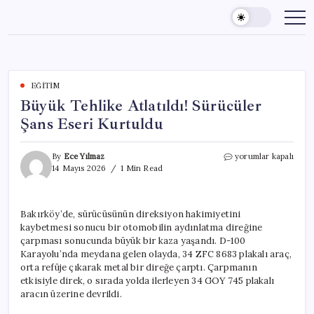
Skip
to
content
EĞITIM
Büyük Tehlike Atlatıldı! Sürücüler
Şans Eseri Kurtuldu
Büyük
By
Ece Yılmaz
yorumlar kapalı
Tehlike
14 Mayıs 2026
1 Min Read
Atlatıldı!
Sürücüler
Şans
Bakırköy’de, sürücüsünün direksiyon hakimiyetini
Eseri
kaybetmesi sonucu bir otomobilin aydınlatma direğine
Kurtuldu
için
çarpması sonucunda büyük bir kaza yaşandı. D-100
Karayolu’nda meydana gelen olayda, 34 ZFC 8683 plakalı araç,
orta refüje çıkarak metal bir direğe çarptı. Çarpmanın
etkisiyle direk, o sırada yolda ilerleyen 34 GOY 745 plakalı
aracın üzerine devrildi.