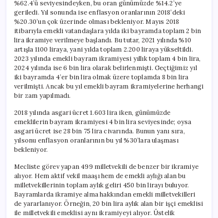
%62.4’ü seviyesindeyken, bu oran günümüzde %14.2’ye
geriledi. Yıl sonunda ise enflasyon oranlarının 2018’deki
%20.30’un çok üzerinde olması bekleniyor. Mayıs 2018
itibarıyla emekli vatandaşlara yılda iki bayramda toplam 2 bin
lira ikramiye verilmeye başlandı. Bu tutar, 2021 yılında %10
artışla 1100 liraya, yani yılda toplam 2.200 liraya yükseltildi.
2023 yılında emekli bayram ikramiyesi yıllık toplam 4 bin lira,
2024 yılında ise 6 bin lira olarak belirlenmişti. Geçtiğimiz yıl
iki bayramda 4’er bin lira olmak üzere toplamda 8 bin lira
verilmişti. Ancak bu yıl emekli bayram ikramiyelerine herhangi
bir zam yapılmadı.
2018 yılında asgari ücret 1.603 lira iken, günümüzde
emeklilerin bayram ikramiyesi 4 bin lira seviyesinde; oysa
asgari ücret ise 28 bin 75 lira civarında. Bunun yanı sıra,
yılsonu enflasyon oranlarının bu yıl %30’lara ulaşması
bekleniyor.
Mecliste görev yapan 499 milletvekili de benzer bir ikramiye
alıyor. Hem aktif vekil maaşı hem de emekli aylığı alan bu
milletvekillerinin toplam aylık geliri 450 bin lirayı buluyor.
Bayramlarda ikramiye alma hakkından emekli milletvekilleri
de yararlanıyor. Örneğin, 20 bin lira aylık alan bir işçi emeklisi
ile milletvekili emeklisi aynı ikramiyeyi alıyor. Üstelik