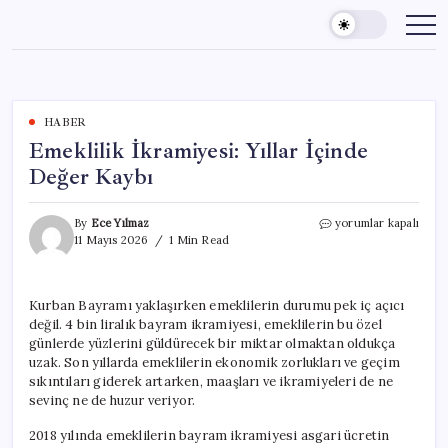
Skip
to
content
HABER
Emeklilik İkramiyesi: Yıllar İçinde
Değer Kaybı
Emeklilik
By
Ece Yılmaz
yorumlar kapalı
İkramiyesi:
11 Mayıs 2026
1 Min Read
Yıllar
İçinde
Değer
Kurban Bayramı yaklaşırken emeklilerin durumu pek iç açıcı
Kaybı
değil. 4 bin liralık bayram ikramiyesi, emeklilerin bu özel
için
günlerde yüzlerini güldürecek bir miktar olmaktan oldukça
uzak. Son yıllarda emeklilerin ekonomik zorlukları ve geçim
sıkıntıları giderek artarken, maaşları ve ikramiyeleri de ne
sevinç ne de huzur veriyor.
2018 yılında emeklilerin bayram ikramiyesi asgari ücretin