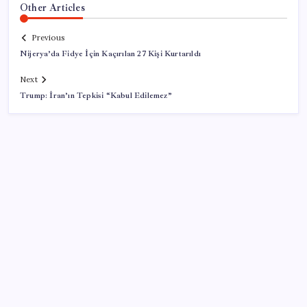
Other Articles
Previous
Nijerya’da Fidye İçin Kaçırılan 27 Kişi Kurtarıldı
Next
Trump: İran’ın Tepkisi “Kabul Edilemez”
SON YAZILAR
DİJİTAL ÜRÜN KALİTESİNDE YAPAY ZEKA DÖNEMİ:
kayIQ.ai, 500 BİN DOLAR TOHUM YATIRIMLA