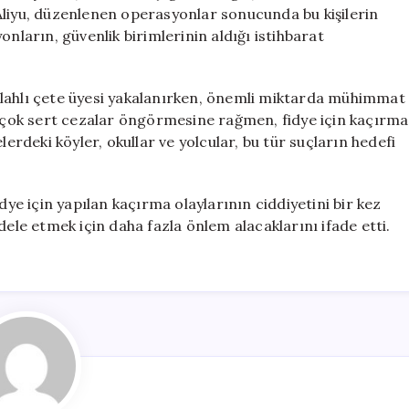
Kişi
Aliyu, düzenlenen operasyonlar sonucunda bu kişilerin
Kurtarıldı
onların, güvenlik birimlerinin aldığı istihbarat
için
ilahlı çete üyesi yakalanırken, önemli miktarda mühimmat
da çok sert cezalar öngörmesine rağmen, fidye için kaçırma
lerdeki köyler, okullar ve yolcular, bu tür suçların hedefi
dye için yapılan kaçırma olaylarının ciddiyetini bir kez
dele etmek için daha fazla önlem alacaklarını ifade etti.