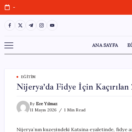
Skip
-
to
content
https://www.facebook.com/
https://twitter.com/
https://t.me/
https://www.instagram.com/
https://youtube.com/
ANA SAYFA
E
EĞITIM
Nijerya’da Fidye İçin Kaçırılan 
By
Ece Yılmaz
11 Mayıs 2026
1 Min Read
Nijerya’nın kuzeyindeki Katsina eyaletinde, fidye a