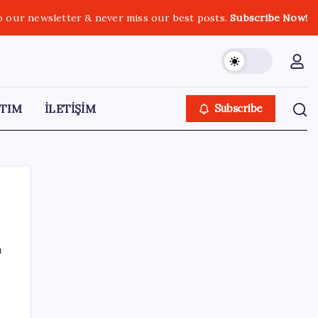
o our newsletter & never miss our best posts.
Subscribe Now!
TIM
İLETİŞİM
Subscribe
ı
SON YAZILAR
DİJİTAL ÜRÜN KALİTESİNDE YAPAY ZEKA
DÖNEMİ: kayIQ.ai, 500 BİN DOLAR TOHUM