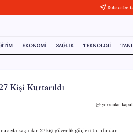
Subscribe t
ĞİTİM
EKONOMİ
SAĞLIK
TEKNOLOJİ
TANI
27 Kişi Kurtarıldı
Nijerya’da
yorumlar kapal
Fidye
İçin
Kaçırılan
27
macıyla kaçırılan 27 kişi güvenlik güçleri tarafından