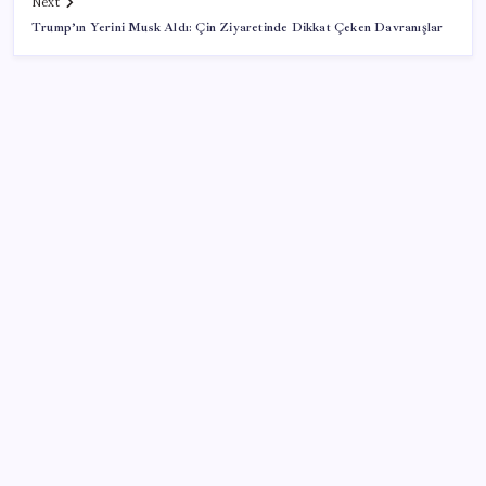
Next
Trump’ın Yerini Musk Aldı: Çin Ziyaretinde Dikkat Çeken Davranışlar
SON YAZILAR
WhatsApp’ta Küresel Kaos: Milyonlarca Hesap
Neden Kapatıldı?
YENİ Partili Ceylan duyurdu: Bağış kampanyasında
son durum ne?
Gerçeğinden Farksız: Simülatör Tutkunundan Dev
Tren Simülasyonu Projesi