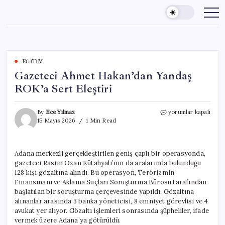
Skip
to
content
EĞITIM
Gazeteci Ahmet Hakan’dan Yandaş
ROK’a Sert Eleştiri
Gazeteci
By
Ece Yılmaz
yorumlar kapalı
Ahmet
15 Mayıs 2026
1 Min Read
Hakan’dan
Yandaş
ROK’a
Adana merkezli gerçekleştirilen geniş çaplı bir operasyonda,
Sert
gazeteci Rasim Ozan Kütahyalı’nın da aralarında bulunduğu
Eleştiri
için
128 kişi gözaltına alındı. Bu operasyon, Terörizmin
Finansmanı ve Aklama Suçları Soruşturma Bürosu tarafından
başlatılan bir soruşturma çerçevesinde yapıldı. Gözaltına
alınanlar arasında 3 banka yöneticisi, 8 emniyet görevlisi ve 4
avukat yer alıyor. Gözaltı işlemleri sonrasında şüpheliler, ifade
vermek üzere Adana’ya götürüldü.