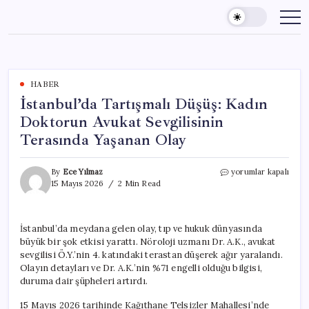
Skip
to
content
HABER
İstanbul’da Tartışmalı Düşüş: Kadın
Doktorun Avukat Sevgilisinin
Terasında Yaşanan Olay
İstanbul’da
By
Ece Yılmaz
yorumlar kapalı
Tartışmalı
15 Mayıs 2026
2 Min Read
Düşüş:
Kadın
Doktorun
İstanbul’da meydana gelen olay, tıp ve hukuk dünyasında
Avukat
büyük bir şok etkisi yarattı. Nöroloji uzmanı Dr. A.K., avukat
Sevgilisinin
Terasında
sevgilisi Ö.Y.’nin 4. katındaki terastan düşerek ağır yaralandı.
Yaşanan
Olayın detayları ve Dr. A.K.’nin %71 engelli olduğu bilgisi,
Olay
duruma dair şüpheleri artırdı.
için
15 Mayıs 2026 tarihinde Kağıthane Telsizler Mahallesi’nde