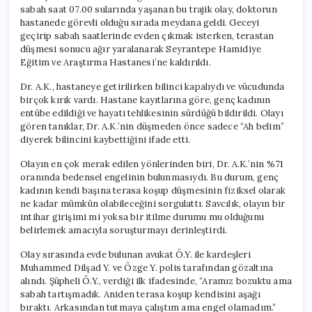
sabah saat 07.00 sularında yaşanan bu trajik olay, doktorun
hastanede görevli olduğu sırada meydana geldi. Geceyi
geçirip sabah saatlerinde evden çıkmak isterken, terastan
düşmesi sonucu ağır yaralanarak Seyrantepe Hamidiye
Eğitim ve Araştırma Hastanesi’ne kaldırıldı.
Dr. A.K., hastaneye getirilirken bilinci kapalıydı ve vücudunda
birçok kırık vardı. Hastane kayıtlarına göre, genç kadının
entübe edildiği ve hayati tehlikesinin sürdüğü bildirildi. Olayı
gören tanıklar, Dr. A.K.’nin düşmeden önce sadece “Ah belim”
diyerek bilincini kaybettiğini ifade etti.
Olayın en çok merak edilen yönlerinden biri, Dr. A.K.’nin %71
oranında bedensel engelinin bulunmasıydı. Bu durum, genç
kadının kendi başına terasa koşup düşmesinin fiziksel olarak
ne kadar mümkün olabileceğini sorgulattı. Savcılık, olayın bir
intihar girişimi mi yoksa bir itilme durumu mu olduğunu
belirlemek amacıyla soruşturmayı derinleştirdi.
Olay sırasında evde bulunan avukat Ö.Y. ile kardeşleri
Muhammed Dilşad Y. ve Özge Y. polis tarafından gözaltına
alındı. Şüpheli Ö.Y., verdiği ilk ifadesinde, “Aramız bozuktu ama
sabah tartışmadık. Aniden terasa koşup kendisini aşağı
bıraktı. Arkasından tutmaya çalıştım ama engel olamadım.”