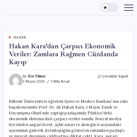
Skip
to
content
HABER
Hakan Kara’dan Çarpıcı Ekonomik
Veriler: Zamlara Rağmen Cüzdanda
Kayıp
Hakan
By
Ece Yılmaz
yorumlar kapalı
Kara’dan
2 Mayıs 2026
1 Min Read
Çarpıcı
Ekonomik
Veriler:
Bilkent Üniversitesi öğretim üyesi ve Merkez Bankası’nın eski
Zamlara
başekonomisti Prof. Dr. Ali Hakan Kara, 1 Mayıs Emek ve
Rağmen
Cüzdanda
Dayanışma Günü’nde yaptığı paylaşımda Türkiye’deki
Kayıp
ekonomik duruma dair çarpıcı veriler sundu. Sosyal medya
için
üzerinden asgari ücret, açlık sınırı ve alım gücü arasındaki
uçurumun giderek derinleştiğini gösteren rakamları paylaştı
ve mevcut durumun ciddiyetine dikkat çekti. Kara, asgari