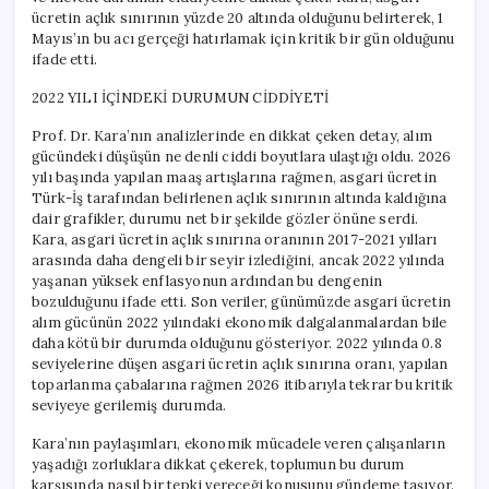
ücretin açlık sınırının yüzde 20 altında olduğunu belirterek, 1
Mayıs’ın bu acı gerçeği hatırlamak için kritik bir gün olduğunu
ifade etti.
2022 YILI İÇİNDEKİ DURUMUN CİDDİYETİ
Prof. Dr. Kara’nın analizlerinde en dikkat çeken detay, alım
gücündeki düşüşün ne denli ciddi boyutlara ulaştığı oldu. 2026
yılı başında yapılan maaş artışlarına rağmen, asgari ücretin
Türk-İş tarafından belirlenen açlık sınırının altında kaldığına
dair grafikler, durumu net bir şekilde gözler önüne serdi.
Kara, asgari ücretin açlık sınırına oranının 2017-2021 yılları
arasında daha dengeli bir seyir izlediğini, ancak 2022 yılında
yaşanan yüksek enflasyonun ardından bu dengenin
bozulduğunu ifade etti. Son veriler, günümüzde asgari ücretin
alım gücünün 2022 yılındaki ekonomik dalgalanmalardan bile
daha kötü bir durumda olduğunu gösteriyor. 2022 yılında 0.8
seviyelerine düşen asgari ücretin açlık sınırına oranı, yapılan
toparlanma çabalarına rağmen 2026 itibarıyla tekrar bu kritik
seviyeye gerilemiş durumda.
Kara’nın paylaşımları, ekonomik mücadele veren çalışanların
yaşadığı zorluklara dikkat çekerek, toplumun bu durum
karşısında nasıl bir tepki vereceği konusunu gündeme taşıyor.