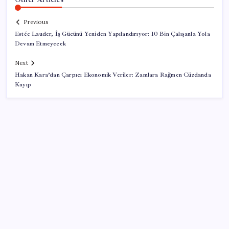
Previous
Estée Lauder, İş Gücünü Yeniden Yapılandırıyor: 10 Bin Çalışanla Yola
Devam Etmeyecek
Next
Hakan Kara’dan Çarpıcı Ekonomik Veriler: Zamlara Rağmen Cüzdanda
Kayıp
SON YAZILAR
İYİ Parti’den ‘çerçeve yasa’ hamlesi: Komisyon’dan