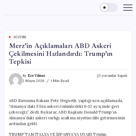
Skip
to
content
EĞITIM
Merz’in Açıklamaları ABD Askeri
Çekilmesini Hızlandırdı: Trump’ın
Tepkisi
Merz’in
By
Ece Yılmaz
yorumlar kapalı
Açıklamaları
2 Mayıs 2026
1 Min Read
ABD
Askeri
Çekilmesini
ABD Savunma Bakanı Pete Hegseth, yaptığı son açıklamada,
Hızlandırdı:
“Almanya’daki 5 bin askeri önümüzdeki 6-12 ay içinde geri
Trump’ın
Tepkisi
çekeceğiz” dedi. Bu karar, ABD Başkanı Donald Trump’ın
için
Almanya’daki askeri varlığı azaltma niyetini dile getirmesinin
ardından geldi.
TRUMP’TAN İTALYA VE İSPANYA’YA UYARI Trump,