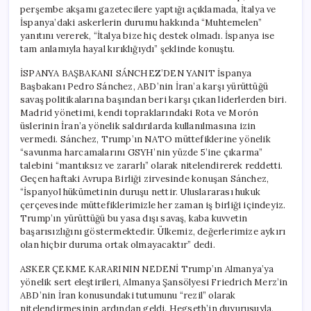
perşembe akşamı gazetecilere yaptığı açıklamada, İtalya ve
İspanya’daki askerlerin durumu hakkında “Muhtemelen”
yanıtını vererek, “İtalya bize hiç destek olmadı. İspanya ise
tam anlamıyla hayal kırıklığıydı” şeklinde konuştu.
İSPANYA BAŞBAKANI SÁNCHEZ’DEN YANIT İspanya
Başbakanı Pedro Sánchez, ABD’nin İran’a karşı yürüttüğü
savaş politikalarına başından beri karşı çıkan liderlerden biri.
Madrid yönetimi, kendi topraklarındaki Rota ve Morón
üslerinin İran’a yönelik saldırılarda kullanılmasına izin
vermedi. Sánchez, Trump’ın NATO müttefiklerine yönelik
“savunma harcamalarını GSYH’nin yüzde 5’ine çıkarma”
talebini “mantıksız ve zararlı” olarak nitelendirerek reddetti.
Geçen haftaki Avrupa Birliği zirvesinde konuşan Sánchez,
“İspanyol hükümetinin duruşu nettir. Uluslararası hukuk
çerçevesinde müttefiklerimizle her zaman iş birliği içindeyiz.
Trump’ın yürüttüğü bu yasa dışı savaş, kaba kuvvetin
başarısızlığını göstermektedir. Ülkemiz, değerlerimize aykırı
olan hiçbir duruma ortak olmayacaktır” dedi.
ASKER ÇEKME KARARININ NEDENİ Trump’ın Almanya’ya
yönelik sert eleştirileri, Almanya Şansölyesi Friedrich Merz’in
ABD’nin İran konusundaki tutumunu “rezil” olarak
nitelendirmesinin ardından geldi. Hegseth’in duyurusuyla,