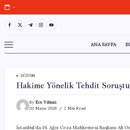
Skip
-
to
content
https://www.facebook.com/
https://twitter.com/
https://t.me/
https://www.instagram.com/
https://youtube.com/
ANA SAYFA
E
EĞITIM
Hakime Yönelik Tehdit Soruştu
By
Ece Yılmaz
20 Mayıs 2026
2 Min Read
İstanbul’da 16. Ağır Ceza Mahkemesi Başkanı Ali On