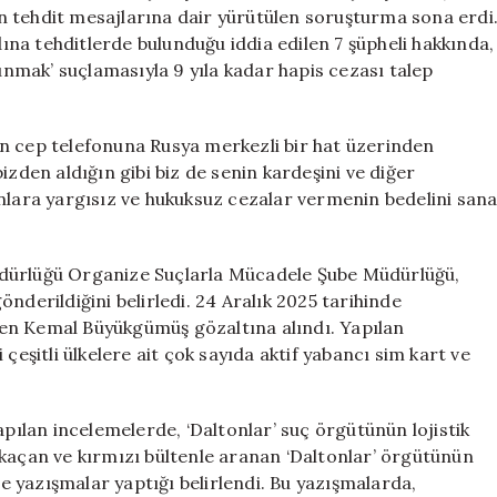
için
n tehdit mesajlarına dair yürütülen soruşturma sona erdi
na tehditlerde bulunduğu iddia edilen 7 şüpheli hakkında,
lunmak’ suçlamasıyla 9 yıla kadar hapis cezası talep
n cep telefonuna Rusya merkezli bir hat üzerinden
izden aldığın gibi biz de senin kardeşini ve diğer
anlara yargısız ve hukuksuz cezalar vermenin bedelini san
üdürlüğü Organize Suçlarla Mücadele Şube Müdürlüğü,
nderildiğini belirledi. 24 Aralık 2025 tarihinde
en Kemal Büyükgümüş gözaltına alındı. Yapılan
çeşitli ülkelere ait çok sayıda aktif yabancı sim kart ve
lan incelemelerde, ‘Daltonlar’ suç örgütünün lojistik
na kaçan ve kırmızı bültenle aranan ‘Daltonlar’ örgütünün
le yazışmalar yaptığı belirlendi. Bu yazışmalarda,