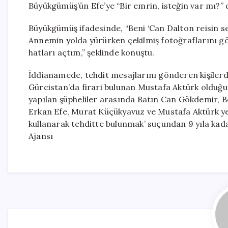
Büyükgümüş’ün Efe’ye “Bir emrin, isteğin var mı?” di
Büyükgümüş ifadesinde, “Beni ‘Can Dalton reisin se
Annemin yolda yürürken çekilmiş fotoğraflarını gö
hatları açtım,” şeklinde konuştu.
İddianamede, tehdit mesajlarını gönderen kişilerde
Gürcistan’da firari bulunan Mustafa Aktürk olduğu
yapılan şüpheliler arasında Batın Can Gökdemir,
Erkan Efe, Murat Küçükyavuz ve Mustafa Aktürk yer 
kullanarak tehditte bulunmak’ suçundan 9 yıla ka
Ajansı