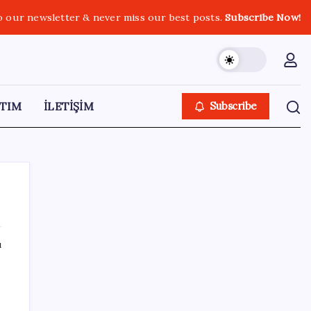
o our newsletter & never miss our best posts.
Subscribe Now!
TIM
İLETİŞİM
Subscribe
ı
SON YAZILAR
Pixel Telefonlara Yapay Zeka Destekli Saat
Tasarımları Geliyor