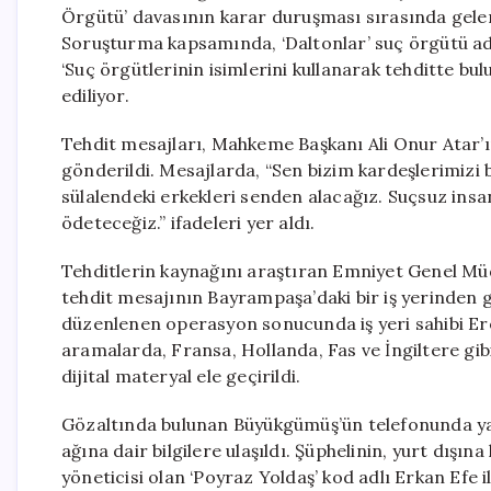
Örgütü’ davasının karar duruşması sırasında gele
Soruşturma kapsamında, ‘Daltonlar’ suç örgütü adı
‘Suç örgütlerinin isimlerini kullanarak tehditte bu
ediliyor.
Tehdit mesajları, Mahkeme Başkanı Ali Onur Atar’ı
gönderildi. Mesajlarda, “Sen bizim kardeşlerimizi b
sülalendeki erkekleri senden alacağız. Suçsuz ins
ödeteceğiz.” ifadeleri yer aldı.
Tehditlerin kaynağını araştıran Emniyet Genel M
tehdit mesajının Bayrampaşa’daki bir iş yerinden gö
düzenlenen operasyon sonucunda iş yeri sahibi Er
aramalarda, Fransa, Hollanda, Fas ve İngiltere gibi 
dijital materyal ele geçirildi.
Gözaltında bulunan Büyükgümüş’ün telefonunda yapı
ağına dair bilgilere ulaşıldı. Şüphelinin, yurt dışı
yöneticisi olan ‘Poyraz Yoldaş’ kod adlı Erkan Efe i