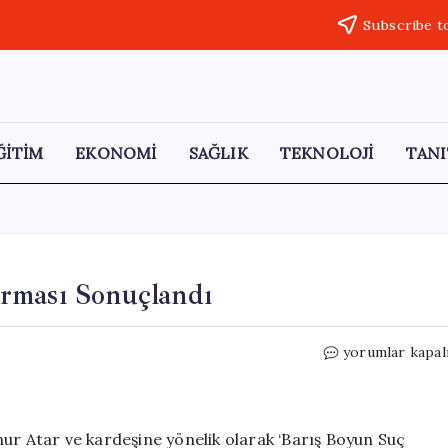
Subscribe t
ĞİTİM
EKONOMİ
SAĞLIK
TEKNOLOJİ
TANI
rması Sonuçlandı
Hakime
yorumlar kapal
Yönelik
Tehdit
Soruşturması
Sonuçlandı
ur Atar ve kardeşine yönelik olarak ‘Barış Boyun Suç