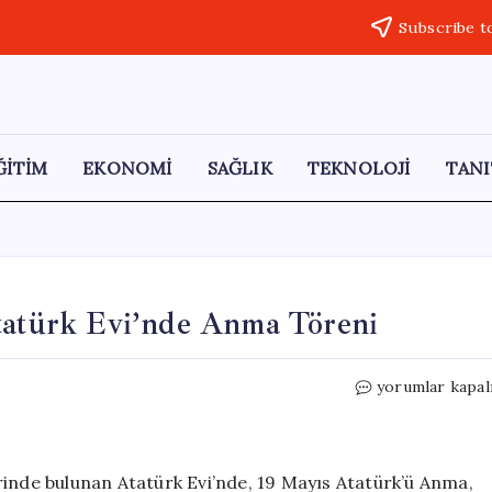
Subscribe t
ĞİTİM
EKONOMİ
SAĞLIK
TEKNOLOJİ
TANI
Atatürk Evi’nde Anma Töreni
Selanik’te
yorumlar kapal
19
Mayıs
Coşkusu:
Atatürk
rinde bulunan Atatürk Evi’nde, 19 Mayıs Atatürk’ü Anma,