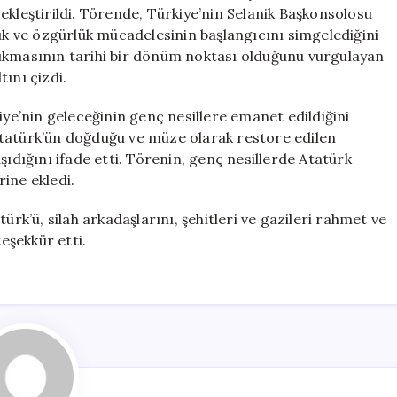
Evi’nde
ekleştirildi. Törende, Türkiye’nin Selanik Başkonsolosu
Anma
lık ve özgürlük mücadelesinin başlangıcını simgelediğini
Töreni
çıkmasının tarihi bir dönüm noktası olduğunu vurgulayan
için
ını çizdi.
iye’nin geleceğinin genç nesillere emanet edildiğini
n Atatürk’ün doğduğu ve müze olarak restore edilen
şıdığını ifade etti. Törenin, genç nesillerde Atatürk
ine ekledi.
’ü, silah arkadaşlarını, şehitleri ve gazileri rahmet ve
teşekkür etti.