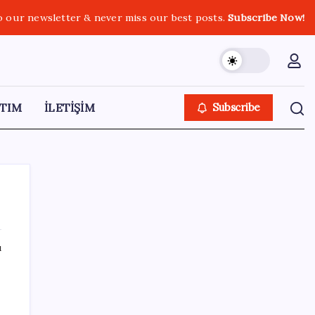
o our newsletter & never miss our best posts.
Subscribe Now!
TIM
İLETİŞİM
Subscribe
ı
SON YAZILAR
Redmi 17 ve 17 5G 7.500 mAh Batarya ile
Tanıtıldı