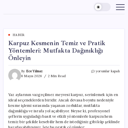
Skip
to
content
HABER
Karpuz Kesmenin Temiz ve Pratik
Yöntemleri: Mutfakta Dağınıklığı
Önleyin
Karpuz
By
Ece Yılmaz
yorumlar kapalı
Kesmenin
6 Mayıs 2026
2 Min Read
Temiz
ve
Pratik
Yaz aylarının vazgeçilmez meyvesi karpuz, serinlemek için en
Yöntemleri:
ideal seçeneklerden biridir. Ancak devasa boyutu nedeniyle
Mutfakta
Dağınıklığı
kesme işlemi sırasında yaşanan zorluklar, mutfakta
Önleyin
dağınıklığa ve israfa yol açabiliyor. Neyse ki, profesyonel
için
şeflerin uyguladığı basit ve etkili yöntemlerle karpuzu hem
temiz bir şekilde kesebilir hem de istediğiniz gibi küp şeklinde
hazırlayabilirsiniz. İşte bu pratik çözümler: