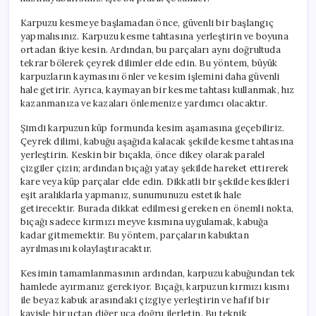
Karpuzu kesmeye başlamadan önce, güvenli bir başlangıç
yapmalısınız. Karpuzu kesme tahtasına yerleştirin ve boyuna
ortadan ikiye kesin. Ardından, bu parçaları aynı doğrultuda
tekrar bölerek çeyrek dilimler elde edin. Bu yöntem, büyük
karpuzların kaymasını önler ve kesim işlemini daha güvenli
hale getirir. Ayrıca, kaymayan bir kesme tahtası kullanmak, hız
kazanmanıza ve kazaları önlemenize yardımcı olacaktır.
Şimdi karpuzun küp formunda kesim aşamasına geçebiliriz.
Çeyrek dilimi, kabuğu aşağıda kalacak şekilde kesme tahtasına
yerleştirin. Keskin bir bıçakla, önce dikey olarak paralel
çizgiler çizin; ardından bıçağı yatay şekilde hareket ettirerek
kare veya küp parçalar elde edin. Dikkatli bir şekilde kesikleri
eşit aralıklarla yapmanız, sunumunuzu estetik hale
getirecektir. Burada dikkat edilmesi gereken en önemli nokta,
bıçağı sadece kırmızı meyve kısmına uygulamak, kabuğa
kadar gitmemektir. Bu yöntem, parçaların kabuktan
ayrılmasını kolaylaştıracaktır.
Kesimin tamamlanmasının ardından, karpuzu kabuğundan tek
hamlede ayırmanız gerekiyor. Bıçağı, karpuzun kırmızı kısmı
ile beyaz kabuk arasındaki çizgiye yerleştirin ve hafif bir
kavisle bir uçtan diğer uca doğru ilerletin. Bu teknik