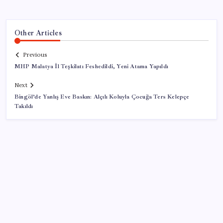
Other Articles
Previous
MHP Malatya İl Teşkilatı Feshedildi, Yeni Atama Yapıldı
Next
Bingöl’de Yanlış Eve Baskın: Alçılı Koluyla Çocuğa Ters Kelepçe
Takıldı
SON YAZILAR