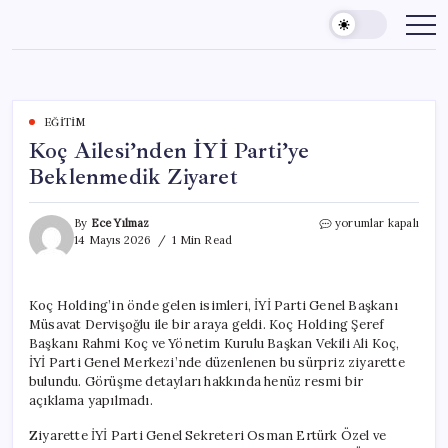
Skip
to
content
EĞITIM
Koç Ailesi’nden İYİ Parti’ye
Beklenmedik Ziyaret
Koç
By
Ece Yılmaz
yorumlar kapalı
Ailesi’nden
14 Mayıs 2026
1 Min Read
İYİ
Parti’ye
Beklenmedik
Koç Holding’in önde gelen isimleri, İYİ Parti Genel Başkanı
Ziyaret
Müsavat Dervişoğlu ile bir araya geldi. Koç Holding Şeref
için
Başkanı Rahmi Koç ve Yönetim Kurulu Başkan Vekili Ali Koç,
İYİ Parti Genel Merkezi’nde düzenlenen bu sürpriz ziyarette
bulundu. Görüşme detayları hakkında henüz resmi bir
açıklama yapılmadı.
Ziyarette İYİ Parti Genel Sekreteri Osman Ertürk Özel ve