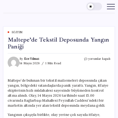
Skip
to
content
EĞITIM
Maltepe’de Tekstil Deposunda Yangın
Paniği
Maltepe’de
By
Ece Yılmaz
yorumlar kapalı
Tekstil
14 Mayıs 2026
1 Min Read
Deposunda
Yangın
Paniği
Maltepe’de bulunan bir tekstil malzemeleri deposunda çıkan
için
yangın, bölgedeki vatandaşlarda panik yarattı. Yangın, itfaiye
ekiplerinin hızlı müdahalesi sayesinde büyümeden kontrol
altına alındı. Olay, 14 Mayıs 2026 tarihinde saat 15.00
civarında Bağlarbaşı Mahallesi Feyzullah Caddesi’ndeki bir
marketin altında yer alan tekstil deposunda meydana geldi.
Yangının çıkışıyla birlikte, olay yerine çok sayıda itfaiye,