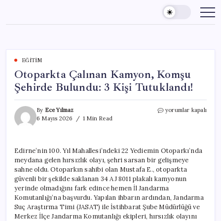
Skip
to
content
EĞITIM
Otoparkta Çalınan Kamyon, Komşu
Şehirde Bulundu: 3 Kişi Tutuklandı!
Otoparkta
By
Ece Yılmaz
yorumlar kapalı
Çalınan
6 Mayıs 2026
1 Min Read
Kamyon,
Komşu
Şehirde
Edirne’nin 100. Yıl Mahallesi’ndeki 22 Yediemin Otoparkı’nda
Bulundu:
meydana gelen hırsızlık olayı, şehri sarsan bir gelişmeye
3
Kişi
sahne oldu. Otoparkın sahibi olan Mustafa E., otoparkta
Tutuklandı!
güvenli bir şekilde saklanan 34 AJ 8011 plakalı kamyonun
için
yerinde olmadığını fark edince hemen İl Jandarma
Komutanlığı’na başvurdu. Yapılan ihbarın ardından, Jandarma
Suç Araştırma Timi (JASAT) ile İstihbarat Şube Müdürlüğü ve
Merkez İlçe Jandarma Komutanlığı ekipleri, hırsızlık olayını