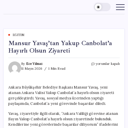
Skip
to
content
EĞITIM
Mansur Yavaş’tan Yakup Canbolat’a
Hayırlı Olsun Ziyareti
Mansur
By
Ece Yılmaz
yorumlar kapalı
Yavaş’tan
11 Mayıs 2026
1 Min Read
Yakup
Canbolat’a
Hayırlı
Ankara Büyükşehir Belediye Başkanı Mansur Yavaş, yeni
Olsun
atanan Ankara Valisi Yakup Canbolat’a hayırlı olsun ziyareti
Ziyareti
için
gerçekleştirdi. Yavaş, sosyal medya üzerinden yaptığı
paylaşımda, Canbolat’a yeni görevinde başarılar diledi.
Yavaş, ziyaretiyle ilgili olarak, “Ankara Valiliği görevine atanan
Sayın Yakup Canbolat’a hayırlı olsun ziyaretinde bulunduk.
Kendilerine yeni görevlerinde başarılar diliyorum” ifadelerini