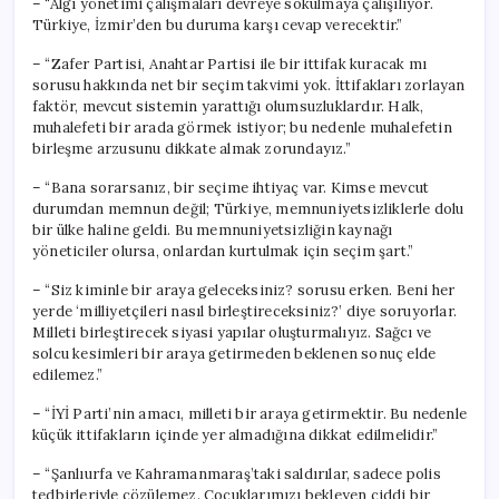
– “Algı yönetimi çalışmaları devreye sokulmaya çalışılıyor.
Türkiye, İzmir’den bu duruma karşı cevap verecektir.”
– “Zafer Partisi, Anahtar Partisi ile bir ittifak kuracak mı
sorusu hakkında net bir seçim takvimi yok. İttifakları zorlayan
faktör, mevcut sistemin yarattığı olumsuzluklardır. Halk,
muhalefeti bir arada görmek istiyor; bu nedenle muhalefetin
birleşme arzusunu dikkate almak zorundayız.”
– “Bana sorarsanız, bir seçime ihtiyaç var. Kimse mevcut
durumdan memnun değil; Türkiye, memnuniyetsizliklerle dolu
bir ülke haline geldi. Bu memnuniyetsizliğin kaynağı
yöneticiler olursa, onlardan kurtulmak için seçim şart.”
– “Siz kiminle bir araya geleceksiniz? sorusu erken. Beni her
yerde ‘milliyetçileri nasıl birleştireceksiniz?’ diye soruyorlar.
Milleti birleştirecek siyasi yapılar oluşturmalıyız. Sağcı ve
solcu kesimleri bir araya getirmeden beklenen sonuç elde
edilemez.”
– “İYİ Parti’nin amacı, milleti bir araya getirmektir. Bu nedenle
küçük ittifakların içinde yer almadığına dikkat edilmelidir.”
– “Şanlıurfa ve Kahramanmaraş’taki saldırılar, sadece polis
tedbirleriyle çözülemez. Çocuklarımızı bekleyen ciddi bir