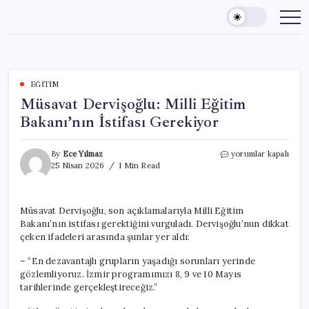
Skip
to
content
EĞITIM
Müsavat Dervişoğlu: Milli Eğitim
Bakanı’nın İstifası Gerekiyor
Müsavat
By
Ece Yılmaz
yorumlar kapalı
Dervişoğlu:
25 Nisan 2026
1 Min Read
Milli
Eğitim
Bakanı’nın
Müsavat Dervişoğlu, son açıklamalarıyla Milli Eğitim
İstifası
Bakanı’nın istifası gerektiğini vurguladı. Dervişoğlu’nun dikkat
Gerekiyor
için
çeken ifadeleri arasında şunlar yer aldı:
– “En dezavantajlı grupların yaşadığı sorunları yerinde
gözlemliyoruz. İzmir programımızı 8, 9 ve 10 Mayıs
tarihlerinde gerçekleştireceğiz.”